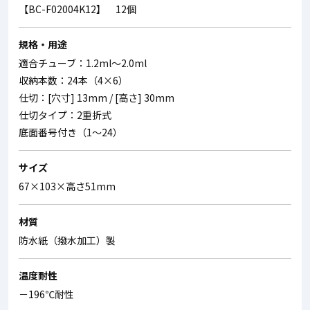
【BC-F02004K12】 12個
規格・用途
適合チューブ：1.2ml～2.0ml
収納本数：24本（4×6）
仕切：[穴寸] 13mm / [高さ] 30mm
仕切タイプ：2重折式
底面番号付き（1～24）
サイズ
67×103×高さ51mm
材質
防水紙（撥水加工）製
温度耐性
－196℃耐性