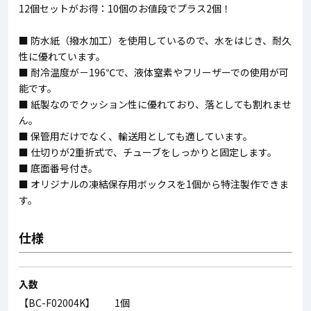
12個セットがお得：10個のお値段でプラス2個！
■ 防水紙（撥水加工）を使用しているので、水をはじき、耐久
性に優れています。
■ 耐冷温度が－196℃で、液体窒素やフリーザーでの使用が可
能です。
■ 紙製なのでクッション性に優れており、落としても割れませ
ん。
■ 保管用だけでなく、輸送用としても適しています。
■ 仕切りが2重折式で、チューブをしっかりと固定します。
■ 底面番号付き。
■ オリジナルの凍結保存用ボックスを1個から特注製作できま
す。
仕様
入数
【BC-F02004K】 1個