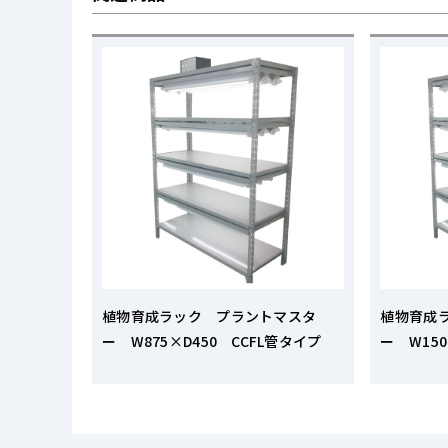
植物育成ラック プラントマスタ
植物育成
ー W875×D450 CCFL管タイプ
ー W15