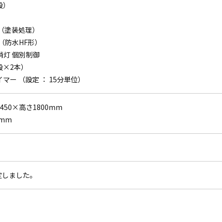
段）
 （塗装処理）
 （防水HF形）
消灯 個別制御
段×2本）
マー （設定 ： 15分単位）
450×高さ1800mm
0mm
改定しました。