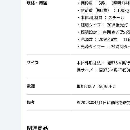
規格・用途
・棚段数 ： 5段 （照明灯4
・耐荷重（棚1枚） ： 100kg
・本体/棚材質 ： スチール
・照明タイプ ： 20W 蛍光灯
・照明設定 ： 各棚 点灯及び
・光源数 ： 20W×8本 （1
・光源タイマー ： 24時間タイ
サイズ
本体外形寸法 ： 幅875×奥行
棚サイズ ： 幅875×奥行45
電源
単相 100V 50/60Hz
備考
※2023年4月1日に価格を
関連商品