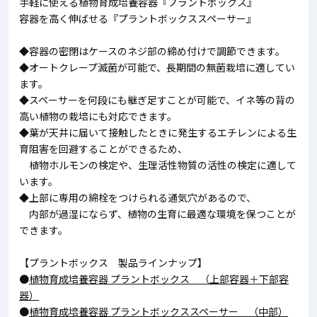
手軽に使える植物育成培養容器『プラントボックス』
容器を高く伸ばせる『プラントボックススペーサー』
◆容器の密閉はケースのネジ部の締め付けで調節できます。
◆オートクレープ滅菌が可能で、長期間の無菌栽培に適してい
ます。
◆スペーサーを何段にも継ぎ足すことが可能で、イネ等の背の
高い植物の栽培にも対応できます。
◆葉が天井に届いて接触したときに発生するエチレンによる生
育阻害を回避することができるため、
植物ホルモンの検定や、生理活性物質の活性の検定に適して
います。
◆上部に専用の綿栓をつけられる通気穴があるので、
内部が過湿にならず、植物の生育に最適な環境を保つことが
できます。
【プラントボックス 製品ラインナップ】
●
植物育成培養容器 プラントボックス （上部容器＋下部容
器）
●
植物育成培養容器 プラントボックススペーサー （中部）