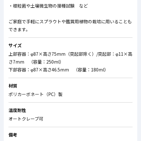
・根粒菌や土壌微生物の接種試験 など
ご家庭で手軽にスプラウトや鑑賞用植物の栽培に用いることも
できます。
サイズ
上部容器：φ87×高さ75mm（突起部除く）/突起部：φ11×高
さ7mm （容量：250ml）
下部容器：φ87×高さ46.5mm （容量：180ml）
材質
ポリカーボネート（PC）製
温度耐性
オートクレーブ可
備考