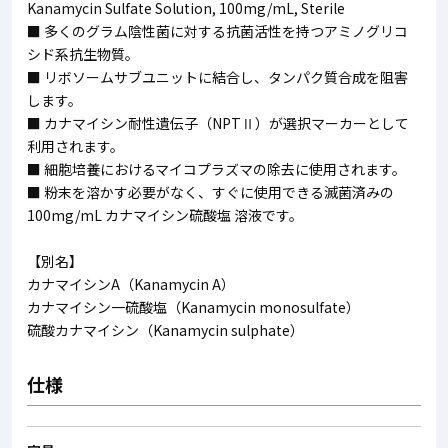
Kanamycin Sulfate Solution, 100mg/mL, Sterile
■ 多くのグラム陰性菌に対する抗菌活性を持つアミノグリコ
シド系抗生物質。
■ リボソームサブユニットに結合し、タンパク質合成を阻害
します。
■ カナマイシン耐性遺伝子（NPTⅡ）が選択マーカーとして
利用されます。
■ 細胞培養におけるマイコプラズマの除去に使用されます。
■ 粉末を溶かす必要がなく、すぐに使用できる滅菌済みの
100mg/mL カナマイシン硫酸塩 溶液です。
【別名】
カナマイシンA（Kanamycin A）
カナマイシン一硫酸塩（Kanamycin monosulfate）
硫酸カナマイシン（Kanamycin sulphate）
仕様