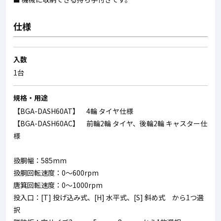
仕様
入数
1台
規格・用途
【BGA-DASH60AT】 4輪 タイヤ仕様
【BGA-DASH60AC】 前輪2輪 タイヤ、後輪2輪 キャスター仕
様
扱胴幅：585mm
扱胴回転速度：0～600rpm
唐箕回転速度：0～1000rpm
投入口：[T] 投げ込み式、[H] 水平式、[S] 斜め式 から1つ選
択