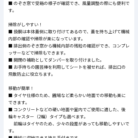
■ のぞき窓で受箱の様子が確認でき、風量調整の際にも便利で
す。
掃除がしやすい！
■ 扱胴は本体蓋側に取り付けてあるので、蓋を持ち上げて機械
内部の確認や掃除が楽になっています。
■ 排出側のぞき窓から機械内部の残粒の確認ができ、コンプレ
ッサーなどで掃除もできます。
■ 開閉の補助としてダンパーを取り付けました。
■ お手持ちの園芸棒を利用してシートを被せれば、排出口の
飛散防止に役立ちます。
移動が簡単！
■ タイヤ仕様のため、圃場など柔らかい地面での移動も楽に
できます。
■ コンクリートなどの硬い地面や室内でご使用に適した、後
輪キャスター（2輪）タイプも選べます。
前輪はタイヤのため、少々の段差があっても移動しやすいで
す。
■ 機械に収納できる持ち手付きです。