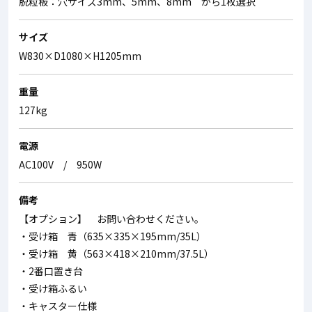
脱粒板：穴サイズ3mm、5mm、8mm から1枚選択
サイズ
W830×D1080×H1205mm
重量
127kg
電源
AC100V / 950W
備考
【オプション】 お問い合わせください。
・受け箱 青（635×335×195mm/35L）
・受け箱 黄（563×418×210mm/37.5L）
・2番口置き台
・受け箱ふるい
・キャスター仕様