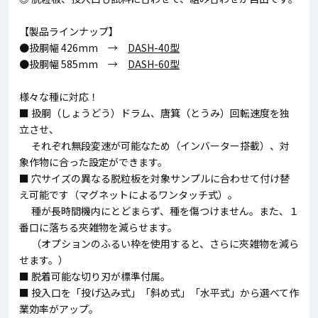
【製品ラインナップ】
●扱胴幅 426mm →
DASH-40型
●扱胴幅 585mm →
DASH-60型
様々な種に対応！
■ 扱胴（しょうどう）ドラム、唐箕（とうみ）回転速度を独
立させ、
それぞれ無段変速が可能なため（インバーター搭載）、対
象作物に合った設定ができます。
■ 穴サイズの異なる脱粒板を対象サンプルに合わせて付け替
え可能です（マグネットによるワンタッチ式）。
種が長時間機内にとどまらず、種を傷つけません。また、１
番口に落ちる夾雑物を減らせます。
（オプションのふるい枠を使用すると、さらに夾雑物を減ら
せます。）
■ 脱着可能な切り刃が標準付属。
■ 投入口を「投げ込み式」「斜め式」「水平式」から選べて作
業効率がアップ。