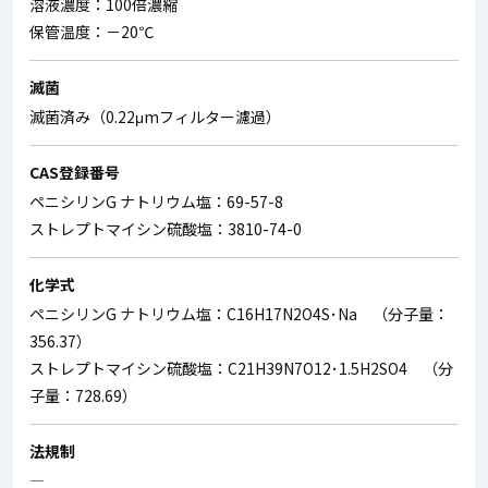
溶液濃度：100倍濃縮
保管温度：－20℃
滅菌
滅菌済み（0.22μmフィルター濾過）
CAS登録番号
ペニシリンG ナトリウム塩：69-57-8
ストレプトマイシン硫酸塩：3810-74-0
化学式
ペニシリンG ナトリウム塩：C16H17N2O4S･Na （分子量：
356.37）
ストレプトマイシン硫酸塩：C21H39N7O12･1.5H2SO4 （分
子量：728.69）
法規制
―