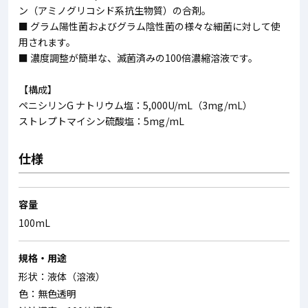
ン（アミノグリコシド系抗生物質）の合剤。
■ グラム陽性菌およびグラム陰性菌の様々な細菌に対して使
用されます。
■ 濃度調整が簡単な、滅菌済みの100倍濃縮溶液です。
【構成】
ペニシリンG ナトリウム塩：5,000U/mL（3mg/mL）
ストレプトマイシン硫酸塩：5mg/mL
仕様
容量
100mL
規格・用途
形状：液体（溶液）
色：無色透明