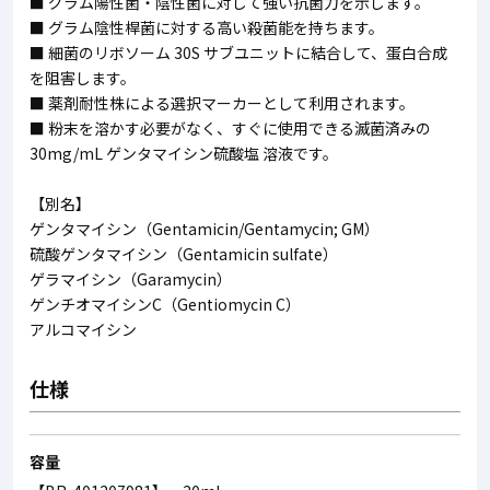
■ グラム陽性菌・陰性菌に対して強い抗菌力を示します。
■ グラム陰性桿菌に対する高い殺菌能を持ちます。
■ 細菌のリボソーム 30S サブユニットに結合して、蛋白合成
を阻害します。
■ 薬剤耐性株による選択マーカーとして利用されます。
■ 粉末を溶かす必要がなく、すぐに使用できる滅菌済みの
30mg/mL ゲンタマイシン硫酸塩 溶液です。
【別名】
ゲンタマイシン（Gentamicin/Gentamycin; GM）
硫酸ゲンタマイシン（Gentamicin sulfate）
ゲラマイシン（Garamycin）
ゲンチオマイシンC（Gentiomycin C）
アルコマイシン
仕様
容量