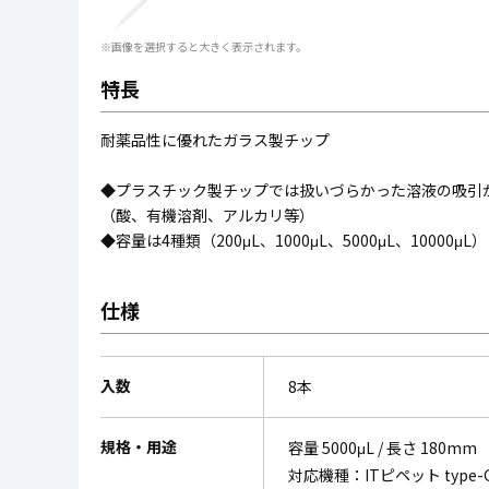
※画像を選択すると大きく表示されます。
特長
耐薬品性に優れたガラス製チップ
◆プラスチック製チップでは扱いづらかった溶液の吸引
（酸、有機溶剤、アルカリ等）
◆容量は4種類（200μL、1000μL、5000μL、10000μL）
仕様
入数
8本
規格・用途
容量 5000μL / 長さ 180mm
対応機種：ITピペット type-