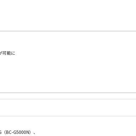
が可能に
G（BC-G5000N）、