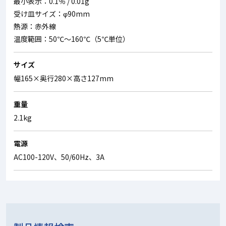
最小表示：0.1％ / 0.01g
受け皿サイズ：φ90mm
熱源：赤外線
温度範囲：50℃～160℃（5℃単位）
サイズ
幅165×奥行280×高さ127mm
重量
2.1kg
電源
AC100-120V、50/60Hz、3A