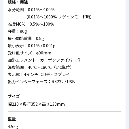
規格・用途
水分範囲：0.01％～100％
（0.01％～1000％ リゲインモード時）
推奨MC％：0.5％～100％
秤量：90g
最小開始重量：0.5g
最小表示：0.01％ / 0.001g
受け皿サイズ：φ90mm
加熱エレメント：カーボンファイバーIR
温度範囲：40℃～180℃（1℃単位）
表示部：4インチLCDディスプレイ
出力インターフェース：RS232 / USB
サイズ
幅210×奥行352×高さ138mm
重量
4.5kg