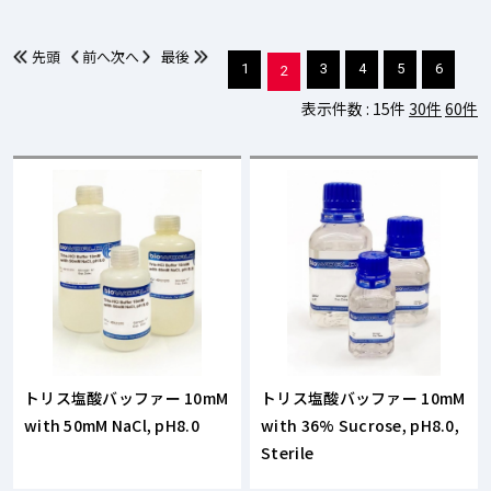
先頭
前へ
次へ
最後
1
3
4
5
6
2
表示件数 :
15件
30件
60件
トリス塩酸バッファー 10mM
トリス塩酸バッファー 10mM
with 50mM NaCl, pH8.0
with 36% Sucrose, pH8.0,
Sterile