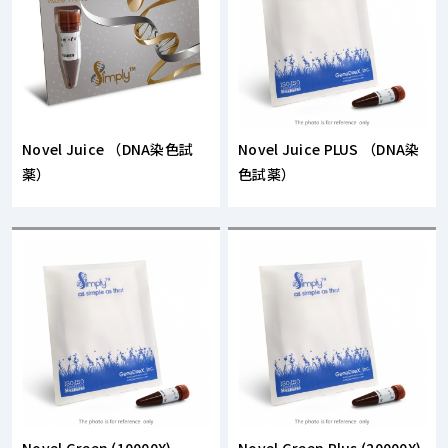
Novel Juice （DNA染色試
Novel Juice PLUS （DNA染
薬）
色試薬）
Novel Green (10000X)
Novel Green Plus (20000X)