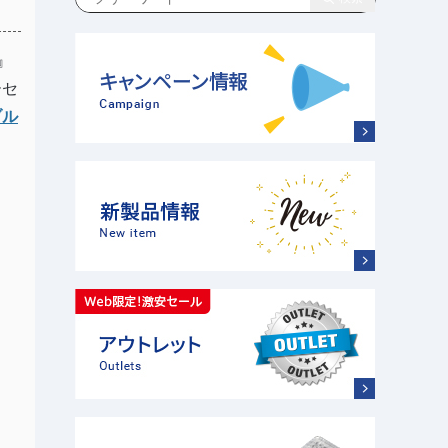
』
ーセ
ブル