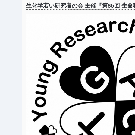
生化学若い研究者の会 主催『第65回 生命科
弊社が協賛いたしま
が開催されます。
ッション、自由集
はこちら
）
是非ともご参加く
【開催期間】 202
【会 場】 日本
【主 催】 生化
【後 援】 公益
詳しくは
『生命科学