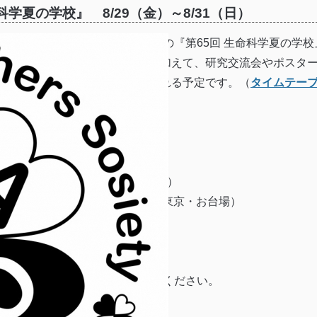
学夏の学校』 8/29（金）～8/31（日）
す、生化学若い研究者の会 主催の『第65回 生命科学夏の学校
シンポジウムやワークショップに加えて、研究交流会やポスタ
会など様々なプログラムが行われれる予定です。（
タイムテー
ださい。
5年8月29日（金）～8月31日（日）
科学未来館 7F未来館ホール（東京・お台場）
学若い研究者の会
社団法人 日本生化学会
 夏の学校』ホームページ
をご覧ください。