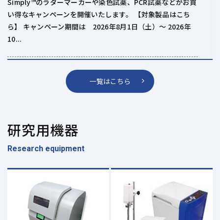
Simply™のラダーマーカーや染色試薬、PCR試薬などがお買
い得なキャンペーンを開催いたします。 【対象製品はこち
ら】 キャンペーン期間は 2026年8月1日（土）～ 2026年
10...
2026.06.01
一覧はこちら
bms×OHAUS特別キャンペーン
のお知らせ 6/1（月）～
9/30（水）
研究用機器
オーハウスの分析天びんやpHメーター、シェイカー等がお
得なキャンペーンを開催いたします。 全9製品が20％OFFの
Research equipment
特別価格 【対象の製品はこちら】 【キャンペーンチラシは
こちら】からダウンロードで...
2026.06.01
HAMILTON マイクロシリンジ キ