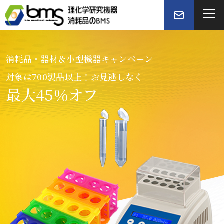
BMSは基礎研究、動物研究、植物研究という
消耗品・器材＆小型機器キャンペーン
三次元ビーズ衝撃式ホモジナイザー
研究に役立つ製品が見つかります。
ライフサイエンスの
「シェイクマスターオート」
SPL Life Sciences
対象は700製品以上！お見逃しなく
根幹
支えるソリューション
最大45％オフ
新製品 続々登場
を
卓上型三次元ビーズ衝撃式ホモジナイザー
「シェイクマスターネオ」
を提供し、バイオテクノロジーの
発展に貢献します。