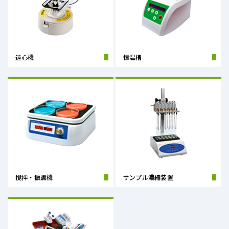
遠心機
恒温槽
撹拌・振盪機
サンプル濃縮装置