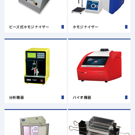
ャンペーンのお知らせ
6/1（月）～10/31（土）
ハミルトン マイクロシリンジお買い得キャンペーンを開催い
ビーズ式ホモジナイザー
ホモジナイザー
たします。 対象製品が40％OFFの特別価格 【対象の製品
はこちら】 【キャンペーンチラシはこちら】からダウンロー
ドできます。 キャンペー...
分析機器
バイオ機器