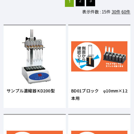
2
3
1
表示件数 :
15件
30件
60件
サンプル濃縮器 KD200型
BD01ブロック φ10mm×12
本用