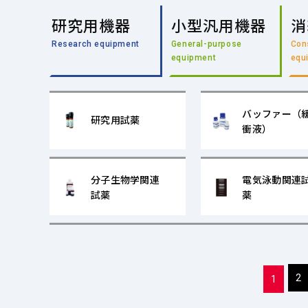
研究用機器
小型汎用機器
消
Research equipment
General-purpose
Con
equipment
equ
バッファー（
研究用試薬
衝液）
分子生物学関連
電気泳動関連
試薬
薬
2
1