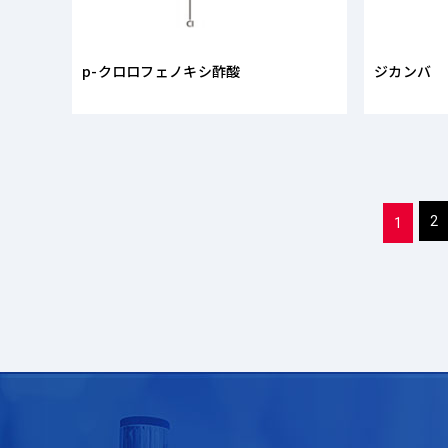
p-クロロフェノキシ酢酸
ジカンバ
2
1