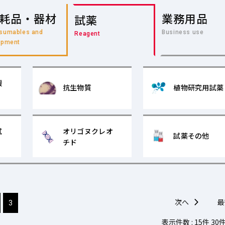
耗品・器材
業務用品
試薬
sumables and
Business use
Reagent
ipment
緩
抗生物質
植物研究用試薬
試
オリゴヌクレオ
試薬その他
チド
次へ
最
3
表示件数 :
15件
30