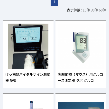
1
表示件数 :
15件
30件
60件
げっ歯類バイタルサイン測定
実験動物（マウス）用グルコ
器 RVS
ース測定器 ラボ グルコ