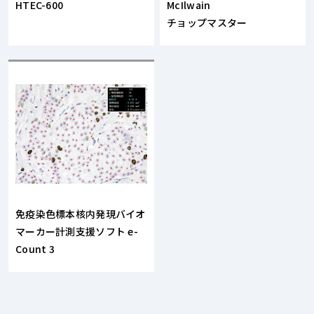
HTEC-600
McIlwain
チョップマスター
免疫染色標本核内発現バイオ
マーカー計測支援ソフト e-
Count 3