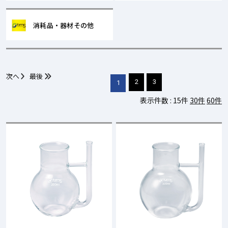
消耗品・器材その他
次へ
最後
2
3
1
表示件数 :
15件
30件
60件