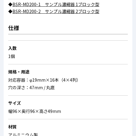
◆
BSR-MD200-1 サンプル濃縮器 1ブロック型
◆
BSR-MD200-2 サンプル濃縮器 2ブロック型
仕様
入数
1個
規格・用途
対応容器：φ19mm×16本（4×4列）
穴の深さ：47mm / 丸底
サイズ
幅96×奥行96×高さ49mm
材質
アルミニウム製