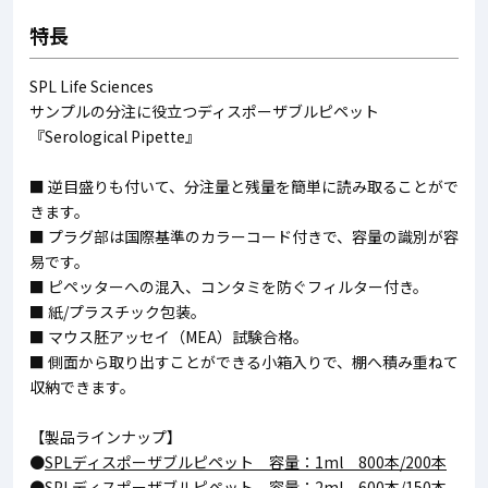
特長
SPL Life Sciences
サンプルの分注に役立つディスポーザブルピペット
『Serological Pipette』
■ 逆目盛りも付いて、分注量と残量を簡単に読み取ることがで
きます。
■ プラグ部は国際基準のカラーコード付きで、容量の識別が容
易です。
■ ピペッターへの混入、コンタミを防ぐフィルター付き。
■ 紙/プラスチック包装。
■ マウス胚アッセイ（MEA）試験合格。
■ 側面から取り出すことができる小箱入りで、棚へ積み重ねて
収納できます。
【製品ラインナップ】
●
SPLディスポーザブルピペット 容量：1ml 800本/200本
●
SPLディスポーザブルピペット 容量：2ml 600本/150本