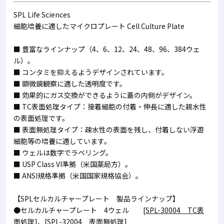
SPL Life Sciences
細胞培養に適したマイクロプレート Cell Culture Plate
■ 豊富なラインナップ（4、6、12、24、48、96、384ウェ
ル）。
■ コンタミを抑えるようデザインされています。
■ 顕微鏡観察に適した透明度です。
■ 効果的にガス交換ができるように蓋の内側がデザイン。
■ TC表面処理タイプ：接着細胞の付着・伸長に適した親水性
の表面処理です。
■ 表面無処理タイプ：疎水性の表面を残し、付着しない浮遊
細胞等の培養に適しています。
■ ウェルは数字でラベリング。
■ USP Class VI準拠（米国薬局方）。
■ ANSI規格準拠（米国国家規格協会）。
【SPLセルカルチャープレート 製品ラインナップ】
●セルカルチャープレート 4ウェル
[SPL-30004 TC表
面処理]
、
[SPL-32004 表面無処理]