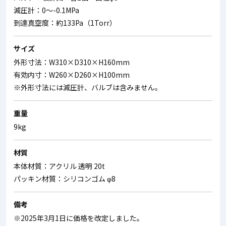
減圧計：0～-0.1MPa
到達真空度：約133Pa（1Torr）
サイズ
外形寸法：W310×D310×H160mm
有効内寸：W260×D260×H100mm
※外形寸法には減圧計、バルブは含みません。
重量
9kg
材質
本体材質：アクリル 透明 20t
パッキン材質：シリコンゴム φ8
備考
※2025年3月1日に価格を改定しました。