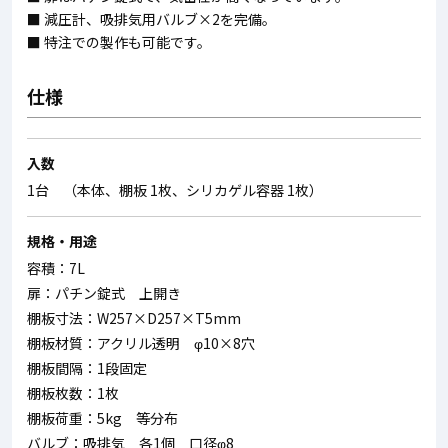
■ 減圧計、吸排気用バルブ×2を完備。
■ 特注での製作も可能です。
仕様
入数
1台 （本体、棚板 1枚、シリカゲル容器 1枚）
規格・用途
容積：7L
扉：パチン錠式 上開き
棚板寸法：W257×D257×T5mm
棚板材質：アクリル透明 φ10×8穴
棚板間隔：1段固定
棚板枚数：1枚
棚板荷重：5kg 等分布
バルブ：吸排気 各1個 口径φ8