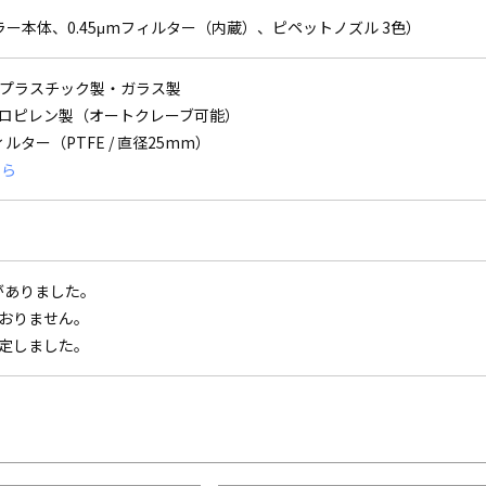
ー本体、0.45μmフィルター（内蔵）、ピペットノズル 3色）
 / プラスチック製・ガラス製
ロピレン製（オートクレーブ可能）
ルター（PTFE / 直径25mm）
ちら
更がありました。
おりません。
改定しました。