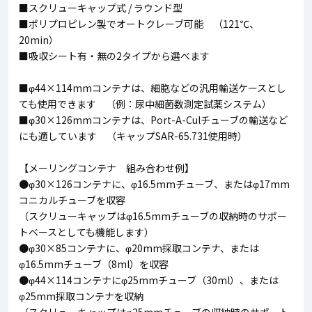
■スクリューキャップ式 / ラウンド型
■ポリプロピレン製でオートクレーブ可能 （121℃、
20min）
■吸収シート有・無の2タイプから選べます
■φ44×114mmコンテナは、細胞などの汎用輸送ケースとし
ても使用できます （例：尿中細菌数測定試薬システム）
■φ30×126mmコンテナは、Port-A-Culチューブの輸送など
にも適しています （キャップSAR-65.731使用時）
【メーリングコンテナ 組み合わせ例】
●φ30×126コンテナに、φ16.5mmチューブ、またはφ17mm
コニカルチューブを収容
（スクリューキャップはφ16.5mmチューブの収納時のサポー
トベースとしても機能します）
●φ30×85コンテナに、φ20mm採取コンテナ、または
φ16.5mmチューブ（8ml）を収容
●φ44×114コンテナにφ25mmチューブ（30ml）、または
φ25mm採取コンテナを収納