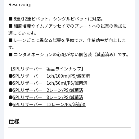
Reservoir』
■ 8連/12連ピペット、シングルピペットに対応。
■ 細胞培養やイムノアッセイでのプレートへの試薬の添加に
適しています。
■ レーンごとに異なる試薬を準備でき、作業効率が向上しま
す。
■ コンタミネーションの心配がない個包装（滅菌済み）です。
【SPLリザーバー 製品ラインナップ】
●
SPLリザーバー 1ch/100ml/PS/滅菌済
●
SPLリザーバー 1ch/50ml/PS/滅菌済
●
SPLリザーバー 2レーン/PS/滅菌済
●
SPLリザーバー 8レーン/PS/滅菌済
●
SPLリザーバー 12レーン/PS/滅菌済
仕様