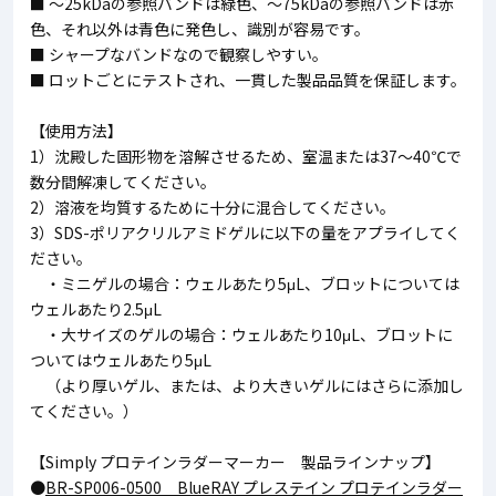
■ ～25kDaの参照バンドは緑色、～75kDaの参照バンドは赤
色、それ以外は青色に発色し、識別が容易です。
■ シャープなバンドなので観察しやすい。
■ ロットごとにテストされ、一貫した製品品質を保証します。
【使用方法】
1）沈殿した固形物を溶解させるため、室温または37～40℃で
数分間解凍してください。
2）溶液を均質するために十分に混合してください。
3）SDS-ポリアクリルアミドゲルに以下の量をアプライしてく
ださい。
・ミニゲルの場合：ウェルあたり5μL、ブロットについては
ウェルあたり2.5μL
・大サイズのゲルの場合：ウェルあたり10μL、ブロットに
ついてはウェルあたり5μL
（より厚いゲル、または、より大きいゲルにはさらに添加し
てください。）
【Simply プロテインラダーマーカー 製品ラインナップ】
●
BR-SP006-0500 BlueRAY プレステイン プロテインラダー