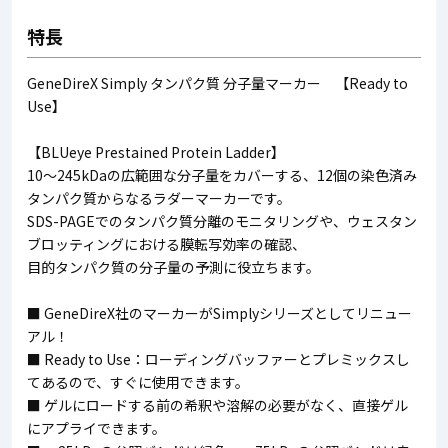
特長
GeneDireX Simply タンパク質 分子量マーカー 【Ready to
Use】
【BLUeye Prestained Protein Ladder】
10～245kDaの広範囲な分子量をカバーする、12個の染色済み
タンパク質からなるラダーマーカーです。
SDS-PAGEでのタンパク質分離のモニタリングや、ウェスタン
ブロッティングにおける膜転写効率の確認、
目的タンパク質の分子量の予測に役立ちます。
■ GeneDireX社のマーカーがSimplyシリーズとしてリニュー
アル！
■ Ready to Use：ローディングバッファーとプレミックスし
てあるので、すぐに使用できます。
■ ゲルにロードする前の希釈や溶解の必要がなく、直接ゲル
にアプライできます。