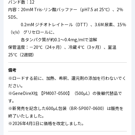
バンド数：12
内容：20mM Tris-リン酸バッファー（pH7.5 at 25℃）、2％
SDS、
0.2mM ジチオトレイトール（DTT）、3.6M 尿素、15％
（v/v） グリセロールに、
各タンパク質が約0.1～0.4mg/mlで溶解
保管温度：－20℃（24ヶ月）、冷蔵 4℃（3ヶ月）、室温
25℃（2週間）
備考
※ロードする前に、加熱、希釈、還元剤の添加を行わないでく
ださい。
※GeneDireX社 【PM007-0500】（500μL）の後継代替品で
す。
※新発売を記念した600μL包装（BR-SP007-0600）は販売を
終了いたしました。
※2026年4月1日に価格を改定しました。