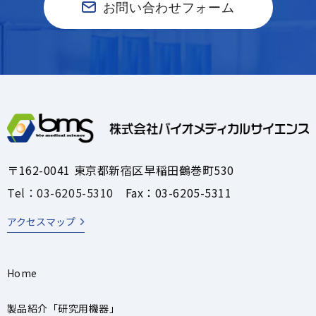
お問い合わせフォーム
〒162-0041 東京都新宿区早稲田鶴巻町530
Tel：03-6205-5310
Fax：03-6205-5311
アクセスマップ
Home
製品紹介「研究用機器」