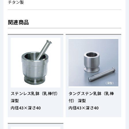
チタン製
関連商品
ステンレス乳鉢（乳棒付）
タングステン乳鉢（乳棒
深型
付） 深型
内径43×深さ40
内径43×深さ40