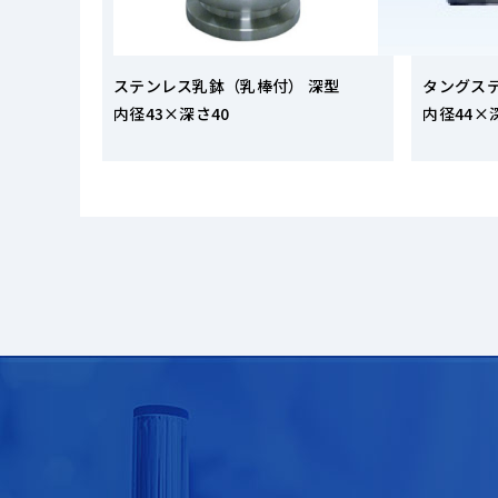
ステンレス乳鉢（乳棒付） 深型
タングス
内径43×深さ40
内径44×