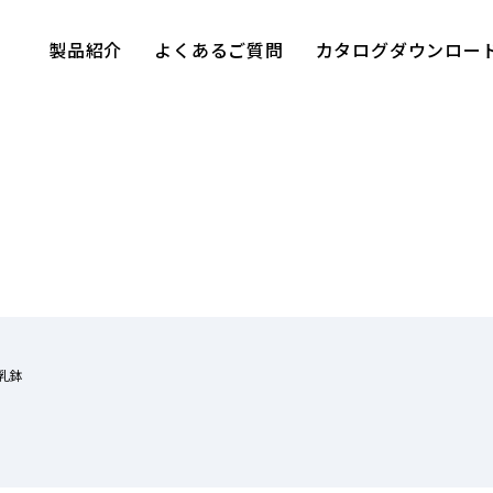
製品紹介
よくあるご質問
カタログダウンロー
乳鉢