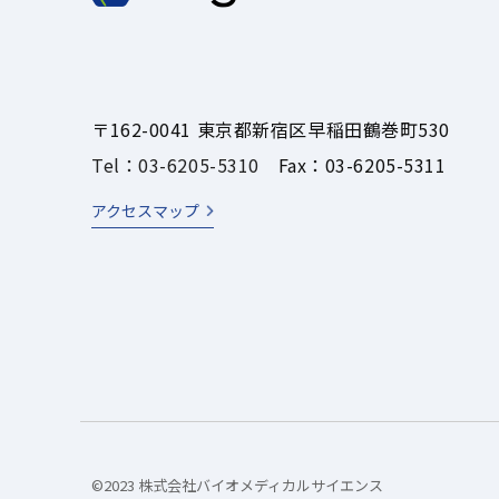
〒162-0041 東京都新宿区早稲田鶴巻町530
Tel：03-6205-5310
Fax：03-6205-5311
アクセスマップ
©2023 株式会社バイオメディカルサイエンス