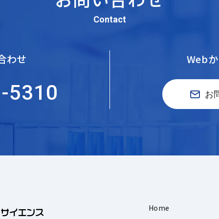
Contact
合わせ
Web
5-5310
お
Home