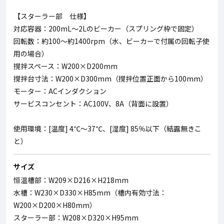
【スターラー部 仕様】
対応容器：200mL～2Lのビーカー（スプリング枠で固定）
回転数：約100～約1400rpm（水、ビーカーで付属の回転子使
用の場合）
撹拌スペース：W200×D200mm
撹拌台寸法：W200×D300mm（撹拌位置正面から100mm）
モーター：ACインダクション
サービスコンセント：AC100V、8A（背面に設置）
使用環境：[温度] 4℃～37℃、[湿度] 85％以下（結露無きこ
と）
サイズ
恒温槽部：W209×D216×H218mm
水槽：W230×D330×H85mm（槽内有効寸法：
W200×D200×H80mm）
スターラー部：W208×D320×H95mm