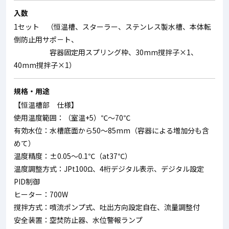
入数
1セット （恒温槽、スターラー、ステンレス製水槽、本体転
倒防止用サポ－ト、
容器固定用スプリング枠、30mm撹拌子×1、
40mm撹拌子×1）
規格・用途
【恒温槽部 仕様】
使用温度範囲：（室温+5）℃～70℃
有効水位：水槽底面から50～85mm（容器による増加分も含
めて）
温度精度：±0.05～0.1℃（at37℃）
温度調整方式：JPt100Ω、4桁デジタル表示、デジタル設定
PID制御
ヒーター：700W
撹拌方式：噴流ポンプ式、吐出方向設定自在、流量調整付
安全装置：空焚防止器、水位警報ランプ