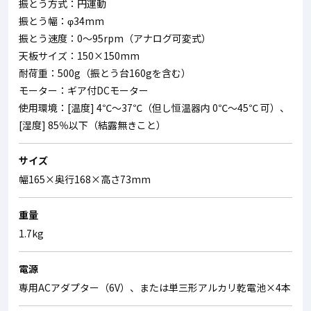
振とう方式：円運動
振とう幅：φ34mm
振とう速度：0～95rpm（アナログ可変式）
天板サイズ：150×150mm
耐荷重：500g（振とう台160gを含む）
モーター：ギア付DCモーター
使用環境：[温度] 4℃～37℃（但し恒温器内 0℃～45℃ 可）、
[湿度] 85％以下（結露無きこと）
サイズ
幅165×奥行168×高さ73mm
重量
1.7kg
電源
専用ACアダプター（6V）、または単三形アルカリ乾電池×4本