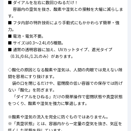
■ ダイアルを左右に数回ひねるだけ！
容器内の空気を抜き、酸素や湿気との接触を大幅に減らしま
す。
■ フタ内部の特許技術により手動式にもかかわらず簡単・強
力。
■ 電池・電気不要。
■ サイズは0.3～2.4Lの5種類。
■ 通常の透明容器に加え、UVカットタイプ、遮光タイプ
（0.3L/0.6L/1.2Lのみ）があります。
◇酸化の原因となる酸素や湿気は、人間の肉眼では見えない隙
間を容易にすり抜けます。
袋の口を閉じるだけや、密閉度の低い容器での保存では防げ
ない「酸化」を防ぎます。
「ダイアルをひねる」だけの簡単操作で密閉状態や真空状態
をつくり、酸素や湿気を強力に撃退します。
※酸素や湿気の流入を完全に防ぐものではありません。
※「真空状態」とは、容器内から一定量の空気を抜き、気圧を
低くした状態を指しています。