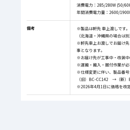
消費電力：285/280W (50/60
年間消費電力量：2600/1900k
備考
※製品は軒先 車上渡しです
（北海道・沖縄県の場合は別
※軒先車上お渡しでお届け先
事となります。
※お届け先が工事中・改装中
※運搬・搬入・据付作業が必
※仕様変更に伴い、製品番号
（旧）BC-CC142 →（新）BC
※2026年4月1日に価格を