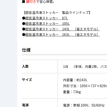
■
鍵付き
で安心保管。
【超低温冷凍ストッカー 製品ラインナップ】
●
超低温冷凍ストッカー 67L
●
超低温冷凍ストッカー 105L
●
超低温冷凍ストッカー 143L 〔省エネモデル〕
●
超低温冷凍ストッカー 163L 〔省エネモデル〕
仕様
入数
1台 （本体、内蓋2枚、バス
サイズ
内容量：約143L
外形寸法：1050×737×82
重量：73kg
電源
電源：単相 100V、50/60Hz