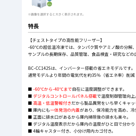
※画像を選択すると大きく表示されます。
特長
【チェストタイプの高性能フリーザー】
-60℃の超低温冷凍では、タンパク質やアミノ酸の分解
サンプルの長期保存、品質管理、食品検査・研究などの
BC-CC142Sは、インバーター搭載の省エネモデルです。
通常モデルより年間の電気代を約35％（省エネ率）削減
■
-60℃から-40℃まで
自在に温度調整ができます。
■
デジタルコントロールパネル搭載
で温度制御管理向上
■
高温・低温警報付き
だから製品異常をいち早くキャッ
■ 庫内にも
一体発泡の内蓋
があり、保冷能力を高め、冷
■ 正面に排水口があるから庫内掃除後の排水も楽々。
■ デジタル温度表示だから庫内の温度がひと目で分かり
■ 4輪キャスター付き、小分け用内カゴ付き。