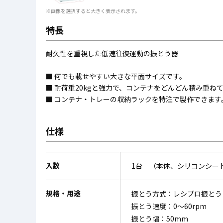
※画像を選択すると大きく表示されます。
特長
耐久性を重視した低速往復運動の振とう器
■ 何でも載せやすい大きな平面サイズです。
■ 耐荷重20kgと強力で、コンテナをどんどん積み重ね
■ コンテナ・トレーの収納ラックを特注で製作できます
仕様
入数
1台 （本体、シリコンシー
規格・用途
振とう方式：レシプロ振とう
振とう速度：0～60rpm
振とう幅：50mm