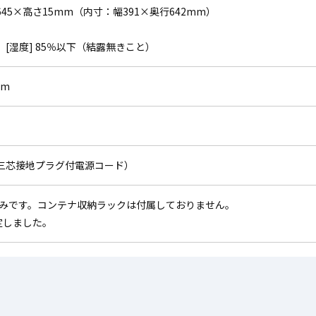
45×高さ15mm（内寸：幅391×奥行642mm）
℃、[湿度] 85％以下（結露無きこと）
mm
A （三芯接地プラグ付電源コード）
みです。コンテナ収納ラックは付属しておりません。
改定しました。