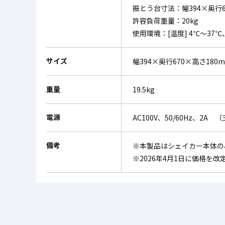
振とう台寸法：幅394×奥行6
許容負荷重量：20kg
使用環境：[温度] 4℃～37
サイズ
幅394×奥行670×高さ180
重量
19.5kg
電源
AC100V、50/60Hz、2
備考
※本製品はシェイカー本体の
※2026年4月1日に価格を