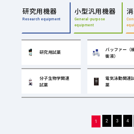
研究用機器
小型汎用機器
消
Research equipment
General-purpose
Con
equipment
equ
バッファー（
研究用試薬
衝液）
分子生物学関連
電気泳動関連
試薬
薬
2
3
4
1