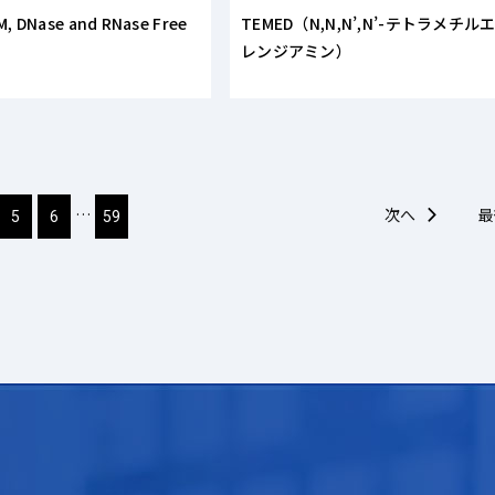
 DNase and RNase Free
TEMED（N,N,N’,N’-テトラメチル
レンジアミン）
…
次へ
最
5
6
59