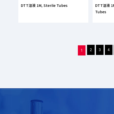
DTT溶液 1M, Sterile Tubes
DTT溶液 1M,
Tubes
2
3
4
1