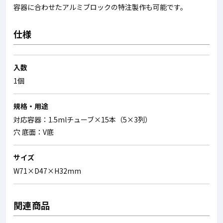
容器に合わせたアルミブロックの特注製作も可能です。
仕様
入数
1個
規格・用途
対応容器：1.5mlチューブ×15本（5×3列）
穴 底面：V底
サイズ
W71×D47×H32mm
関連商品