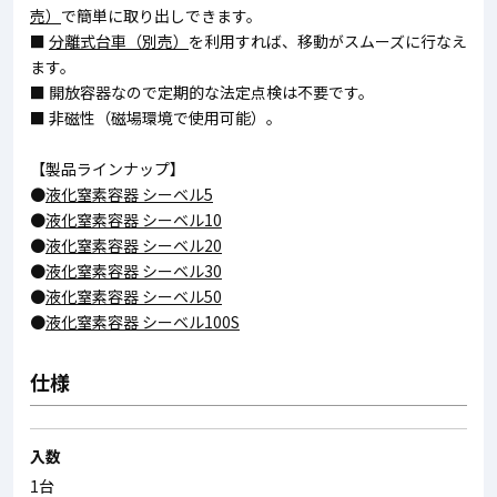
売）
で簡単に取り出しできます。
■
分離式台車（別売）
を利用すれば、移動がスムーズに行なえ
ます。
■ 開放容器なので定期的な法定点検は不要です。
■ 非磁性（磁場環境で使用可能）。
【製品ラインナップ】
●
液化窒素容器 シーベル5
●
液化窒素容器 シーベル10
●
液化窒素容器 シーベル20
●
液化窒素容器 シーベル30
●
液化窒素容器 シーベル50
●
液化窒素容器 シーベル100S
仕様
入数
1台