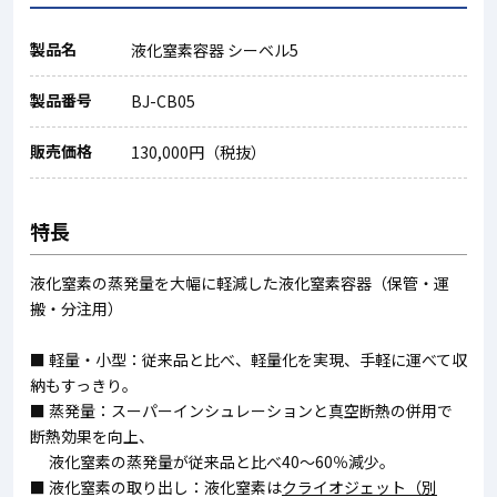
製品名
液化窒素容器 シーベル5
製品番号
BJ-CB05
販売価格
130,000円（税抜）
特長
液化窒素の蒸発量を大幅に軽減した液化窒素容器（保管・運
搬・分注用）
■ 軽量・小型：従来品と比べ、軽量化を実現、手軽に運べて収
納もすっきり。
■ 蒸発量：スーパーインシュレーションと真空断熱の併用で
断熱効果を向上、
液化窒素の蒸発量が従来品と比べ40～60％減少。
■ 液化窒素の取り出し：液化窒素は
クライオジェット（別