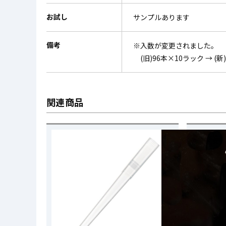
お試し
サンプルあります
備考
※入数が変更されました。
(旧)96本×10ラック → (新
関連商品