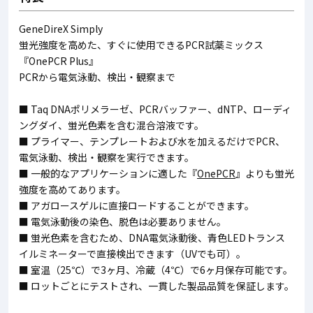
GeneDireX Simply
蛍光強度を高めた、すぐに使用できるPCR試薬ミックス
『OnePCR Plus』
PCRから電気泳動、検出・観察まで
■ Taq DNAポリメラーゼ、PCRバッファー、dNTP、ローディ
ングダイ、蛍光色素を含む混合溶液です。
■ プライマー、テンプレートおよび水を加えるだけでPCR、
電気泳動、検出・観察を実行できます。
■ 一般的なアプリケーションに適した『
OnePCR
』よりも蛍光
強度を高めてあります。
■ アガロースゲルに直接ロードすることができます。
■ 電気泳動後の染色、脱色は必要ありません。
■ 蛍光色素を含むため、DNA電気泳動後、青色LEDトランス
イルミネーターで直接検出できます（UVでも可）。
■ 室温（25℃）で3ヶ月、冷蔵（4℃）で6ヶ月保存可能です。
■ ロットごとにテストされ、一貫した製品品質を保証します。