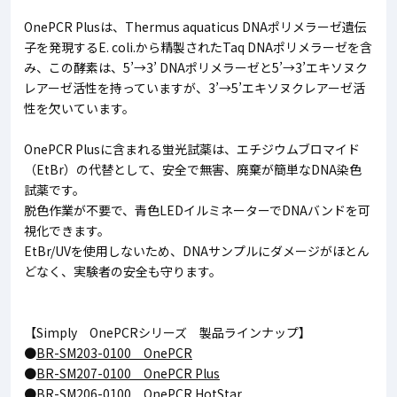
OnePCR Plusは、Thermus aquaticus DNAポリメラーゼ遺伝
子を発現するE. coli.から精製されたTaq DNAポリメラーゼを含
み、この酵素は、5’→3’ DNAポリメラーゼと5’→3’エキソヌク
レアーゼ活性を持っていますが、3’→5’エキソヌクレアーゼ活
性を欠いています。
OnePCR Plusに含まれる蛍光試薬は、エチジウムブロマイド
（EtBr）の代替として、安全で無害、廃棄が簡単なDNA染色
試薬です。
脱色作業が不要で、青色LEDイルミネーターでDNAバンドを可
視化できます。
EtBr/UVを使用しないため、DNAサンプルにダメージがほとん
どなく、実験者の安全も守ります。
【Simply OnePCRシリーズ 製品ラインナップ】
●
BR-SM203-0100 OnePCR
●
BR-SM207-0100 OnePCR Plus
●
BR-SM206-0100 OnePCR HotStar